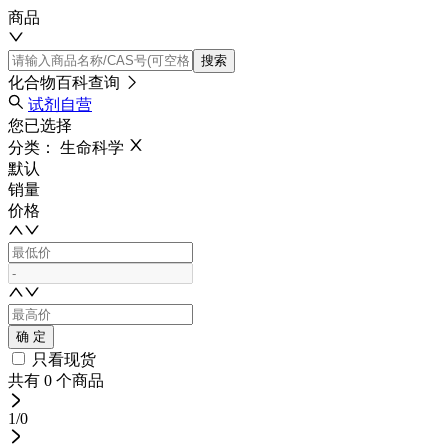
商品
搜索
化合物百科查询
试剂自营
您已选择
分类：
生命科学
默认
销量
价格
确 定
只看现货
共有
0
个商品
1
/0