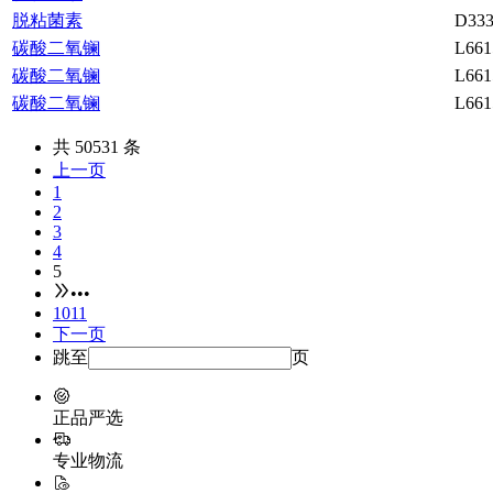
脱粘菌素
D333
碳酸二氧镧
L661
碳酸二氧镧
L661
碳酸二氧镧
L661
共 50531 条
上一页
1
2
3
4
5
•••
1011
下一页
跳至
页
正品严选
专业物流