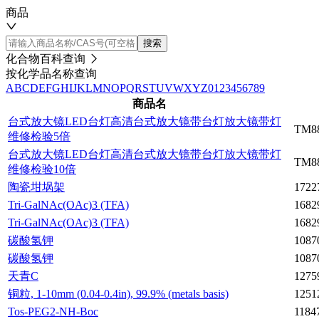
商品
搜索
化合物百科查询
按化学品名称查询
A
B
C
D
E
F
G
H
I
J
K
L
M
N
O
P
Q
R
S
T
U
V
W
X
Y
Z
0
1
2
3
4
5
6
7
8
9
商品名
台式放大镜LED台灯高清台式放大镜带台灯放大镜带灯
TM8
维修检验5倍
台式放大镜LED台灯高清台式放大镜带台灯放大镜带灯
TM8
维修检验10倍
陶瓷坩埚架
1722
Tri-GalNAc(OAc)3 (TFA)
1682
Tri-GalNAc(OAc)3 (TFA)
1682
碳酸氢钾
1087
碳酸氢钾
1087
天青C
1275
铜粒, 1-10mm (0.04-0.4in), 99.9% (metals basis)
1251
Tos-PEG2-NH-Boc
1184