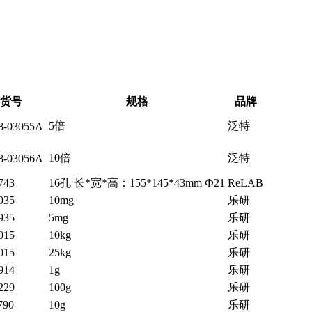
货号
规格
品牌
5倍
泛特
8-03055A
10倍
泛特
8-03056A
743
16孔 长*宽*高：155*145*43mm Ф21
ReLAB
935
10mg
乐研
935
5mg
乐研
015
10kg
乐研
015
25kg
乐研
914
1g
乐研
229
100g
乐研
790
10g
乐研