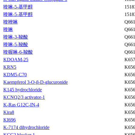
喹啉-5-基甲醇
1518
喹啉-5-基甲醇
1518
喹唑啉
Q661
喹啉
Q661
喹啉-3-羧酸
Q661
喹啉-5-羧酸
Q661
喹喔啉-6-羧酸
Q661
KDOAM-25
K657
KRN5
K656
KDM5-C70
K656
Kaempferol 3-O-β-D-glucuronide
K656
K145 hydrochloride
K656
KCNQ2/3 activator-1
K656
K-Ras G12C-IN-4
K656
Kira8
K656
KI696
K656
K-7174 dihydrochloride
K656
KCC2 blocker 1
K656