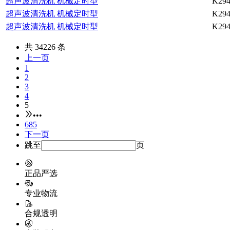
超声波清洗机 机械定时型
K294
超声波清洗机 机械定时型
K294
超声波清洗机 机械定时型
K294
共 34226 条
上一页
1
2
3
4
5
•••
685
下一页
跳至
页
正品严选
专业物流
合规透明