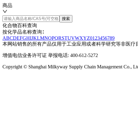
商品
搜索
化合物百科查询
按化学品名称查询∶
A
B
C
D
E
F
G
H
I
J
K
L
M
N
O
P
Q
R
S
T
U
V
W
X
Y
Z
0
1
2
3
4
5
6
7
8
9
本网站销售的所有产品仅用于工业应用或者科学研究等非医疗
增值电信业务许可证
举报电话: 400-612-5272
Copyright © Shanghai Milkyway Supply Chain Managem