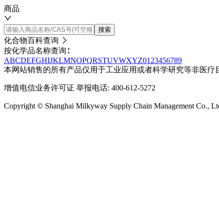
商品
搜索
化合物百科查询
按化学品名称查询∶
A
B
C
D
E
F
G
H
I
J
K
L
M
N
O
P
Q
R
S
T
U
V
W
X
Y
Z
0
1
2
3
4
5
6
7
8
9
本网站销售的所有产品仅用于工业应用或者科学研究等非医疗
增值电信业务许可证
举报电话: 400-612-5272
Copyright © Shanghai Milkyway Supply Chain Managem