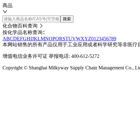
商品
搜索
化合物百科查询
按化学品名称查询∶
A
B
C
D
E
F
G
H
I
J
K
L
M
N
O
P
Q
R
S
T
U
V
W
X
Y
Z
0
1
2
3
4
5
6
7
8
9
本网站销售的所有产品仅用于工业应用或者科学研究等非医疗
增值电信业务许可证
举报电话: 400-612-5272
Copyright © Shanghai Milkyway Supply Chain Managem