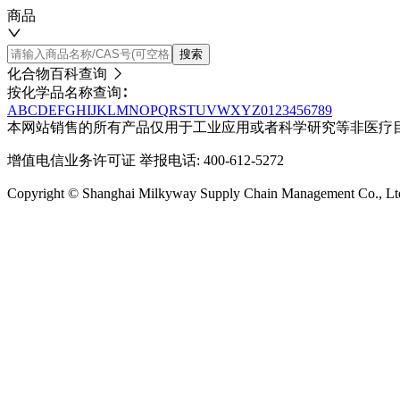
商品
搜索
化合物百科查询
按化学品名称查询∶
A
B
C
D
E
F
G
H
I
J
K
L
M
N
O
P
Q
R
S
T
U
V
W
X
Y
Z
0
1
2
3
4
5
6
7
8
9
本网站销售的所有产品仅用于工业应用或者科学研究等非医疗
增值电信业务许可证
举报电话: 400-612-5272
Copyright © Shanghai Milkyway Supply Chain Managem