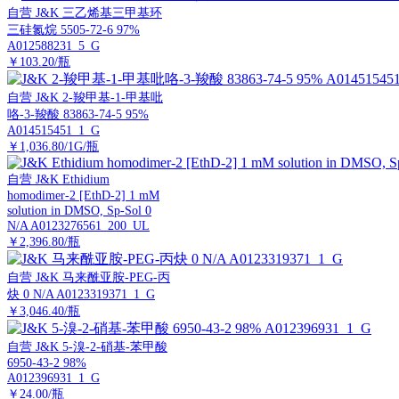
自营
J&K 三乙烯基三甲基环
三硅氮烷 5505-72-6 97%
A012588231_5_G
￥103.20/瓶
自营
J&K 2-羧甲基-1-甲基吡
咯-3-羧酸 83863-74-5 95%
A014515451_1_G
￥1,036.80/1G/瓶
自营
J&K Ethidium
homodimer-2 [EthD-2] 1 mM
solution in DMSO, Sp-Sol 0
N/A A0123276561_200_UL
￥2,396.80/瓶
自营
J&K 马来酰亚胺-PEG-丙
炔 0 N/A A0123319371_1_G
￥3,046.40/瓶
自营
J&K 5-溴-2-硝基-苯甲酸
6950-43-2 98%
A012396931_1_G
￥24.00/瓶