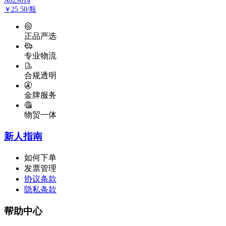
A829614
￥25.50/瓶
正品严选
专业物流
合规透明
金牌服务
物贸一体
新人指南
如何下单
发票管理
协议条款
隐私条款
帮助中心