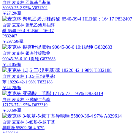
自营
麦克林 乙烯基苄基氯
30030-25-2 95% V831202
￥27.20/瓶
自营
麦克林 聚氧乙烯月桂醇
醚 6540-99-4 HLB值：16~17
P832407
￥297.50/瓶
自营
麦克林 银杏叶提取物
90045-36-6 10:1提纯 G832683
￥28.05/瓶
自营
麦克林 1,3,5-三(溴甲基)
苯 18226-42-1 98% T832188
￥44.20/瓶
自营
麦克林 亚磷酸二苄酯
17176-77-1 95% D833319
￥30.60/瓶
自营
麦克林 3-氨基-5-叔丁基
异噁唑 55809-36-4 97%