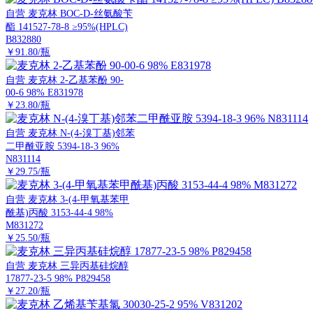
自营
麦克林 BOC-D-丝氨酸苄
酯 141527-78-8 ≥95%(HPLC)
B832880
￥91.80/瓶
自营
麦克林 2-乙基苯酚 90-
00-6 98% E831978
￥23.80/瓶
自营
麦克林 N-(4-溴丁基)邻苯
二甲酰亚胺 5394-18-3 96%
N831114
￥29.75/瓶
自营
麦克林 3-(4-甲氧基苯甲
酰基)丙酸 3153-44-4 98%
M831272
￥25.50/瓶
自营
麦克林 三异丙基硅烷醇
17877-23-5 98% P829458
￥27.20/瓶