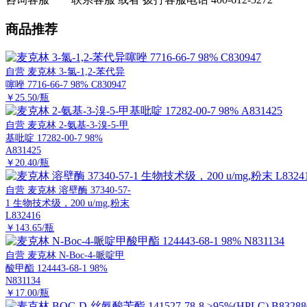
商品推荐
自营
麦克林 3-氯-1,2-苯代异
噻唑 7716-66-7 98% C830947
￥25.50/瓶
自营
麦克林 2-氨基-3-溴-5-甲
基吡啶 17282-00-7 98%
A831425
￥20.40/瓶
自营
麦克林 溶壁酶 37340-57-
1 生物技术级，200 u/mg,粉末
L832416
￥143.65/瓶
自营
麦克林 N-Boc-4-哌啶甲
酸甲酯 124443-68-1 98%
N831134
￥17.00/瓶