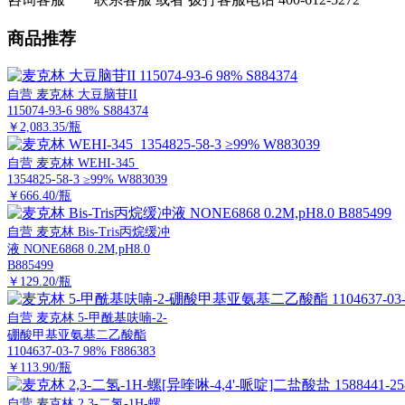
商品推荐
自营
麦克林 大豆脑苷II
115074-93-6 98% S884374
￥2,083.35/瓶
自营
麦克林 WEHI-345
1354825-58-3 ≥99% W883039
￥666.40/瓶
自营
麦克林 Bis-Tris丙烷缓冲
液 NONE6868 0.2M,pH8.0
B885499
￥129.20/瓶
自营
麦克林 5-甲酰基呋喃-2-
硼酸甲基亚氨基二乙酸酯
1104637-03-7 98% F886383
￥113.90/瓶
自营
麦克林 2,3-二氢-1H-螺