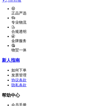
￥2,550.85/瓶
正品严选
专业物流
合规透明
金牌服务
物贸一体
新人指南
如何下单
发票管理
协议条款
隐私条款
帮助中心
会员手册