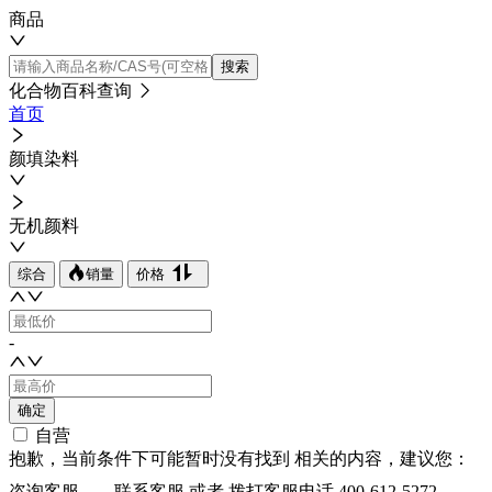
商品
搜索
化合物百科查询
首页
颜填染料
无机颜料
综合
销量
价格
-
确定
自营
抱歉，当前条件下可能暂时没有找到
相关的内容，建议您：
咨询客服
联系客服
或者 拨打客服电话
400-612-5272