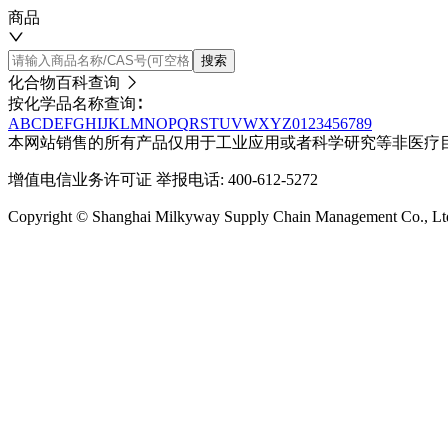
商品
搜索
化合物百科查询
按化学品名称查询∶
A
B
C
D
E
F
G
H
I
J
K
L
M
N
O
P
Q
R
S
T
U
V
W
X
Y
Z
0
1
2
3
4
5
6
7
8
9
本网站销售的所有产品仅用于工业应用或者科学研究等非医疗
增值电信业务许可证
举报电话: 400-612-5272
Copyright © Shanghai Milkyway Supply Chain Managem