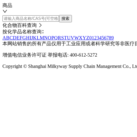
商品
搜索
化合物百科查询
按化学品名称查询∶
A
B
C
D
E
F
G
H
I
J
K
L
M
N
O
P
Q
R
S
T
U
V
W
X
Y
Z
0
1
2
3
4
5
6
7
8
9
本网站销售的所有产品仅用于工业应用或者科学研究等非医疗
增值电信业务许可证
举报电话: 400-612-5272
Copyright © Shanghai Milkyway Supply Chain Managem