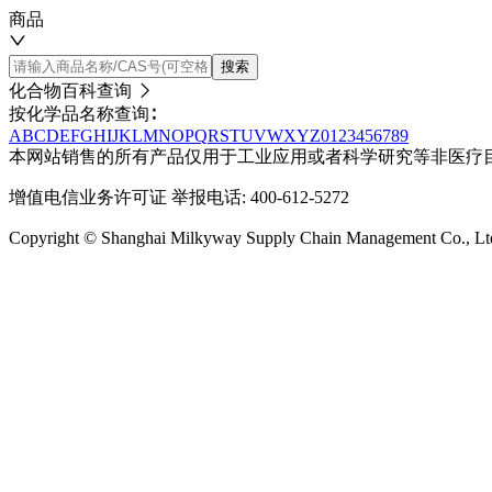
商品
搜索
化合物百科查询
按化学品名称查询∶
A
B
C
D
E
F
G
H
I
J
K
L
M
N
O
P
Q
R
S
T
U
V
W
X
Y
Z
0
1
2
3
4
5
6
7
8
9
本网站销售的所有产品仅用于工业应用或者科学研究等非医疗
增值电信业务许可证
举报电话: 400-612-5272
Copyright © Shanghai Milkyway Supply Chain Managem