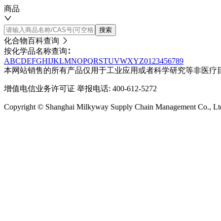
商品
搜索
化合物百科查询
按化学品名称查询∶
A
B
C
D
E
F
G
H
I
J
K
L
M
N
O
P
Q
R
S
T
U
V
W
X
Y
Z
0
1
2
3
4
5
6
7
8
9
本网站销售的所有产品仅用于工业应用或者科学研究等非医疗
增值电信业务许可证
举报电话: 400-612-5272
Copyright © Shanghai Milkyway Supply Chain Managem