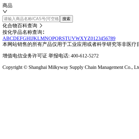
商品
搜索
化合物百科查询
按化学品名称查询∶
A
B
C
D
E
F
G
H
I
J
K
L
M
N
O
P
Q
R
S
T
U
V
W
X
Y
Z
0
1
2
3
4
5
6
7
8
9
本网站销售的所有产品仅用于工业应用或者科学研究等非医疗
增值电信业务许可证
举报电话: 400-612-5272
Copyright © Shanghai Milkyway Supply Chain Managem