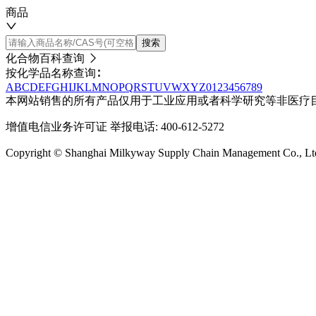
商品
搜索
化合物百科查询
按化学品名称查询∶
A
B
C
D
E
F
G
H
I
J
K
L
M
N
O
P
Q
R
S
T
U
V
W
X
Y
Z
0
1
2
3
4
5
6
7
8
9
本网站销售的所有产品仅用于工业应用或者科学研究等非医疗
增值电信业务许可证
举报电话: 400-612-5272
Copyright © Shanghai Milkyway Supply Chain Managem