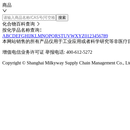
商品
搜索
化合物百科查询
按化学品名称查询∶
A
B
C
D
E
F
G
H
I
J
K
L
M
N
O
P
Q
R
S
T
U
V
W
X
Y
Z
0
1
2
3
4
5
6
7
8
9
本网站销售的所有产品仅用于工业应用或者科学研究等非医疗
增值电信业务许可证
举报电话: 400-612-5272
Copyright © Shanghai Milkyway Supply Chain Managem