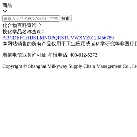
商品
搜索
化合物百科查询
按化学品名称查询∶
A
B
C
D
E
F
G
H
I
J
K
L
M
N
O
P
Q
R
S
T
U
V
W
X
Y
Z
0
1
2
3
4
5
6
7
8
9
本网站销售的所有产品仅用于工业应用或者科学研究等非医疗
增值电信业务许可证
举报电话: 400-612-5272
Copyright © Shanghai Milkyway Supply Chain Managem