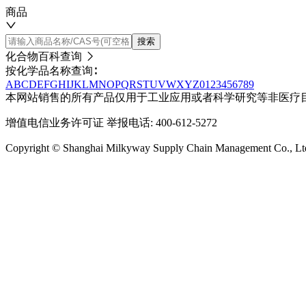
商品
搜索
化合物百科查询
按化学品名称查询∶
A
B
C
D
E
F
G
H
I
J
K
L
M
N
O
P
Q
R
S
T
U
V
W
X
Y
Z
0
1
2
3
4
5
6
7
8
9
本网站销售的所有产品仅用于工业应用或者科学研究等非医疗
增值电信业务许可证
举报电话: 400-612-5272
Copyright © Shanghai Milkyway Supply Chain Managem