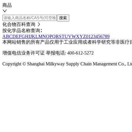
商品
搜索
化合物百科查询
按化学品名称查询∶
A
B
C
D
E
F
G
H
I
J
K
L
M
N
O
P
Q
R
S
T
U
V
W
X
Y
Z
0
1
2
3
4
5
6
7
8
9
本网站销售的所有产品仅用于工业应用或者科学研究等非医疗
增值电信业务许可证
举报电话: 400-612-5272
Copyright © Shanghai Milkyway Supply Chain Managem