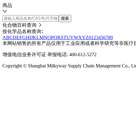
商品
搜索
化合物百科查询
按化学品名称查询∶
A
B
C
D
E
F
G
H
I
J
K
L
M
N
O
P
Q
R
S
T
U
V
W
X
Y
Z
0
1
2
3
4
5
6
7
8
9
本网站销售的所有产品仅用于工业应用或者科学研究等非医疗
增值电信业务许可证
举报电话: 400-612-5272
Copyright © Shanghai Milkyway Supply Chain Managem